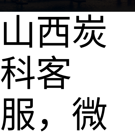
山西炭
科客
服，微